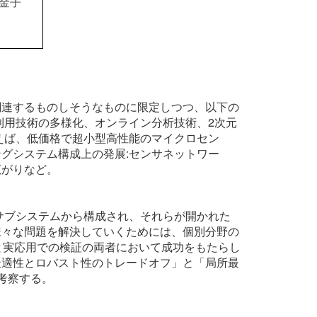
、金子
関連するものしそうなものに限定しつつ、以下の
利用技術の多様化、オンライン分析技術、2次元
えば、低価格で超小型高性能のマイクロセン
グシステム構成上の発展:センサネットワー
広がりなど。
サブシステムから構成され、それらが開かれた
様々な問題を解決していくためには、個別分野の
と実応用での検証の両者において成功をもたらし
最適性とロバスト性のトレードオフ」と「局所最
考察する。