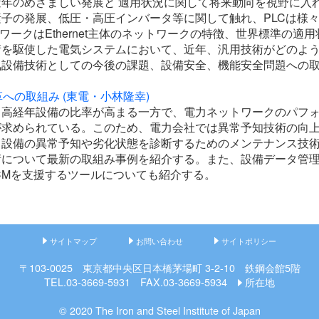
年のめざましい発展と 適用状況に関して将来動向を視野に入れ
子の発展、低圧・高圧インバータ等に関して触れ、PLCは様々な
ワークはEthernet主体のネットワークの特徴、世界標準の
術を駆使した電気システムにおいて、近年、汎用技術がどのよ
設備技術としての今後の課題、設備安全、機能安全問題への取
への取組み (東電・小林隆幸)
、高経年設備の比率が高まる一方で、電力ネットワークのパフ
が求められている。このため、電力会社では異常予知技術の向
、設備の異常予知や劣化状態を診断するためのメンテナンス技
術について最新の取組み事例を紹介する。また、設備データ管
CMを支援するツールについても紹介する。
サイトマップ
お問い合わせ
サイトポリシー
〒103-0025 東京都中央区日本橋茅場町 3-2-10 鉄鋼会館5階
TEL.03-3669-5931 FAX.03-3669-5934
所在地
© 2020 The Iron and Steel Institute of Japan