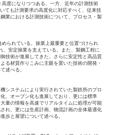
々高度になりつつある。一方、近年の計測技術
おいても計測要求の高度化に対応すべく、従来技
鉄鋼業における計測技術について、プロセス・製
進められている。操業上最重要と位置づけられ
れ、安定操業を支えている。また、製鋼工程に
制御技術が進展してきた。さらに安定性と高品質
による材質作りこみに主眼を置いた技術の開発・
いて述べる。
算機システムにより実行されていた製鉄所のプロ
用化、オープン化も進展しており、更には標準
り大量の情報を高速でリアルタイムに処理が可能
化され、更には生産計画、物流計画の全体最適化
の進歩と展望について述べる。