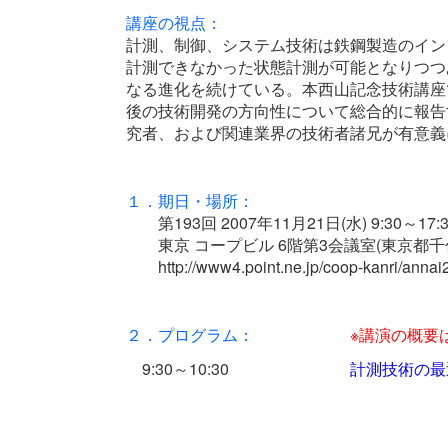
講座の視点：
計測、制御、システム技術は鉄鋼製造のイン
計測できなかった状態計測が可能となりつつ
なる進化を続けている。本西山記念技術講座
後の技術開発の方向性について総合的に報告
究者、および関連業界の技術者諸兄が有意義
１．期日・場所：
第193回 2007年11月21日(水) 9:30～17:3
東京 コープビル 6階第3会議室(東京都千代田区内神田
http://www4.point.ne.jp/coop-kanri/annai2
２．プログラム：
※
講演の概要
9:30～10:30
計測技術の最