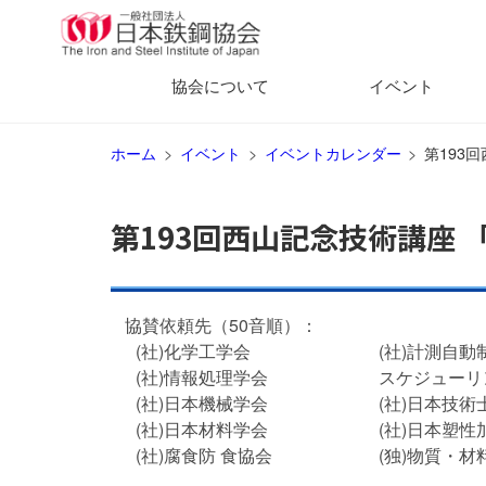
協会について
イベント
ホーム
イベント
イベントカレンダー
第193
第193回西山記念技術講座
協賛依頼先（50音順）：
(社)化学工学会
(社)計測自動
(社)情報処理学会
スケジューリ
(社)日本機械学会
(社)日本技術
(社)日本材料学会
(社)日本塑性
(社)腐食防 食協会
(独)物質・