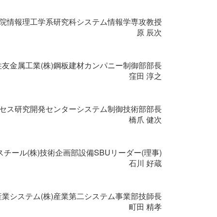
院情報理工学系研究科システム情報学専攻教授
原 辰次
住友金属工業(株)鋼板建材カンパニー制御部部長
窪田 淳之
ロセス研究開発センターシステム制御技術部部長
橋爪 健次
Eスチール(株)技術企画部設備SBUリーダー(理事)
石川 好蔵
業システム(株)産業第二システム事業部技師長
町田 精孝