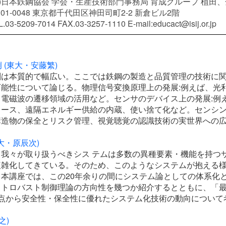
社)日本鉄鋼協会 学会・生産技術部門事務局 育成グループ 植田
101-0048 東京都千代田区神田司町2-2 新倉ビル2階
.03-5209-7014 FAX.03-3257-1110 E-mail:educact@isij.or.jp
 (東大・安藤繁)
割は本質的で幅広い。ここでは鉄鋼の製造と品質管理の技術に
能性について論じる。物理信号変換原理上の発展:例えば、光
電磁波の遷移領域の活用など。センサのデバイス上の発展:例
ース、遠隔エネルギー供給の内蔵、使い捨て化など。センシン
構造物の保全とリスク管理、視覚聴覚の認識技術の実世界への
大・原辰次)
我々が取り扱うべきシス テムは多数の異種要素・機能を持つ
複雑化してきている。そのため、このようなシステムが抱える
本講座では、この20年余りの間にシステム論としての体系化
ストロバスト制御理論の方向性を幾つか紹介するとともに、「
点から安全性・保全性に優れたシステム化技術の動向について
之)