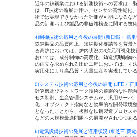
近年の鉄鋼業における計測技術への要求は、製
は、IT技術の進展に伴い、センサの高性能化
術では実現できなかった計測が可能になるな
品の計測および製品の非破壊検査に関する技
4)制御技術の応用と今後の展開 (新日鐵・ 橋爪
鉄鋼製品の品質向上、短納期化要請等を背景と
る高炉においては、炉内状況の3次元可視化技
おいては、成分制御の高度化、鋳造流動制御
の両立を求められる圧延工程においては、寸
実用化により高品質・大量生産を実現してい
5)システム技術の応用と今後の展開 (JFE・石
計算機及びネットワーク技術の飛躍的な性能
セス制御、生産管理システムが、汎用サーバ
化、オブジェクト指向など効率的な開発環境
となったことから、複雑な鉄鋼製造プロセス
などの大規模最適問題への展開がされつつあ
6)電気設備技術の発展と適用状況 (東芝三 菱