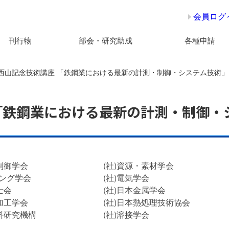
会員ログ
刊行物
部会・研究助成
各種申請
回西山記念技術講座 「鉄鋼業における最新の計測・制御・システム技術」
 「鉄鋼業における最新の計測・制御・
制御学会
(社)資源・素材学会
ング学会
(社)電気学会
士会
(社)日本金属学会
加工学会
(社)日本熱処理技術協会
材料研究機構
(社)溶接学会