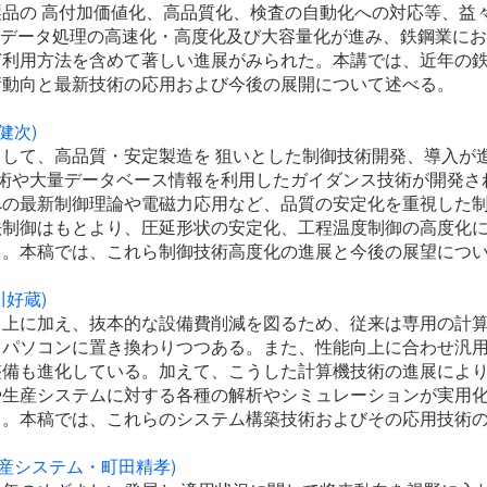
品の 高付加価値化、高品質化、検査の自動化への対応等、益
、データ処理の高速化・高度化及び大容量化が進み、鉄鋼業に
ど利用方法を含めて著しい進展がみられた。本講では、近年の
術動向と最新技術の応用および今後の展開について述べる。
健次)
して、高品質・安定製造を 狙いとした制御技術開発、導入が
術や大量データベース情報を利用したガイダンス技術が開発さ
への最新制御理論や電磁力応用など、品質の安定化を重視した
法制御はもとより、圧延形状の安定化、工程温度制御の高度化
る。本稿では、これら制御技術高度化の進展と今後の展望につ
川好蔵)
向上に加え、抜本的な設備費削減を図るため、従来は専用の計
、パソコンに置き換わりつつある。また、性能向上に合わせ汎
整備も進化している。加えて、こうした計算機技術の進展によ
や生産システムに対する各種の解析やシミュレーションが実用
る。本稿では、これらのシステム構築技術およびその応用技術
電産システム・町田精孝)