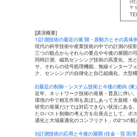
(
〒
TEL
[講演概要]
1)計測技術の最近の展 開・原動力とその具体例
現代の科学技術や産業技術の中での計測の役
三つの観点からそれらの要点や今後の展開の可
同時計測、磁気センシング技術の高度化、光と
サ、それらの信号処理機能、無線インターフェ
ク、センシングの自律化と自己組織化、大型
2)最近の制御・システム技術と今後の動向 (東
近年、ネットワーク技術の発展・普及に伴い、
環境の中で相互作用を及ぼしあって大規模・
研究の発展だけでは対応できない状況にある。
たロバスト制御の考え方を出発点として、ポ
適化と大域最適化のコンフリクト」の2つの観
3)計測技術の応用と今後の展開 (住金・窪 田淳