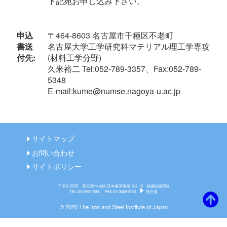
下記宛お申し込み下さい。
申込
〒464-8603 名古屋市千種区不老町
書送
名古屋大学工学研究科マテリアル理工学専攻
付先:
(材料工学分野)
久米裕二 Tel:052-789-3357、Fax:052-789-
5348
E-mail:kume@numse.nagoya-u.ac.jp
サイトマップ
お問い合わせ
サイトポリシー
〒103-0025 東京都中央区日本橋茅場町 3-2-10 鉄鋼会館5階
TEL.03-3669-5931 FAX.03-3669-5934
所在地
© 2020 The Iron and Steel Institute of Japan