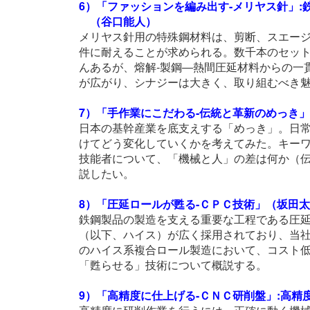
6）「ファッションを編み出す-メリヤス針」
（谷口能人）
メリヤス針用の特殊鋼材料は、剪断、スエー
件に耐えることが求められる。数千本のセッ
んあるが、熔解-製鋼―熱間圧延材料からの一
が広がり、シナジーは大きく、取り組むべき
7）「手作業にこだわる-伝統と革新のめっき
日本の基幹産業を底支えする「めっき」。日
けてどう変化していくかを考えてみた。キー
技能者について、「機械と人」の差は何か（
説したい。
8）「圧延ロールが甦る-ＣＰＣ技術」（坂田
鉄鋼製品の製造を支える重要な工程である圧
（以下、ハイス）が広く採用されており、当社
のハイス系複合ロール製造において、コスト
「甦らせる」技術について概説する。
9）「高精度に仕上げる-ＣＮＣ研削盤」:高