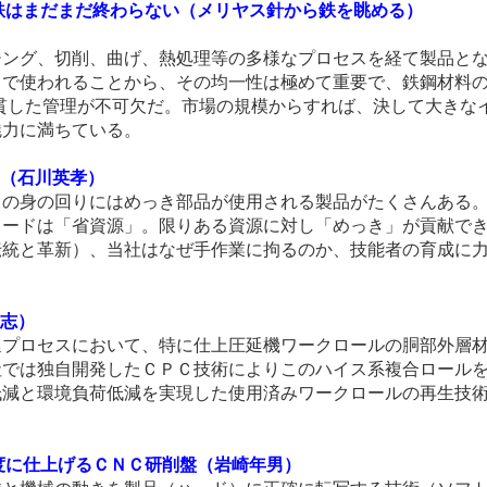
:鉄はまだまだ終わらない（メリヤス針から鉄を眺める）
ジング、切削、曲げ、熱処理等の多様なプロセスを経て製品と
トで使われることから、その均一性は極めて重要で、鉄鋼材料
貫した管理が不可欠だ。市場の規模からすれば、決して大きな
魅力に満ちている。
」（石川英孝）
常の身の回りにはめっき部品が使用される製品がたくさんある
ワードは「省資源」。限りある資源に対し「めっき」が貢献で
伝統と革新）、当社はなぜ手作業に拘るのか、技能者の育成に
太志）
延プロセスにおいて、特に仕上圧延機ワークロールの胴部外層
では独自開発したＣＰＣ技術によりこのハイス系複合ロールを
低減と環境負荷低減を実現した使用済みワークロールの再生技
精度に仕上げるＣＮＣ研削盤（岩崎年男）