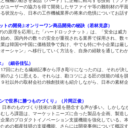
械と機械の動きを製品（ハード）に正確に転写する技術（ソフ
がユーザーの協力を得て開発したサファイヤ等の難削材の平面
いる状況から、日本の工作機械業界の将来の危惧についてお話
ットの開発｣:オンリーワン商品開発の秘訣（若林克彦）
び)の原理を応用した「ハードロックナット」は、「安全は威
を始め、国内外の数々の安全が重視される業界で採用され、数
産業は韓国や中国に価格競争で負け、中でも特に中小企業は厳
ーオーシャン」へ移行していく方法を、自身の経験を通してわ
ぶ」（細谷佳弘）
17回にわたる繊細記事から浮き彫りになったのは、それが決
技術のように思える。それらは、勘コツによる匠の技能の域を
く９社以外の取材会社の独創技術も紹介しながら、日本の素材
ョンで世界に勝つものづくり」（片岡正俊）
、日本のものづくり技術の衰退を懸念する声が多い。しかしな
。むしろ課題は、マーケットニーズに合った製品を企画、製造
型企業のプロダクトイノベーション支援機能を強化している。
のための都産技研の支援機能、さらには開発事例について概説