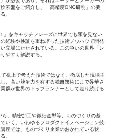
ト）が必要であり、それはユーザーとメーカーの
検索盤をご紹介し、「高精度CNC研削」の要
する。
力！」をキャッチフレーズに世界でも類を見ない
々の経験や検証を重ね培った技術ノウハウで開発
しい立場にたたされている。この争いの世界「レ
かりやすく解説する。
して机上で考えた技術ではなく、徹底した現場主
脱し、高い競争力を有する独自技術にまで昇華さ
企業群が世界のトップランナーとして走り続ける
がら、精密加工や微細金型等、ものづくりの基
していく、いわゆるプロダクトイノベーション技
本講座では、ものづくり企業のおかれている状
する。