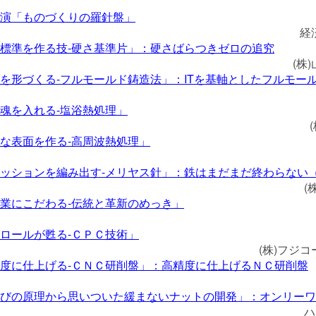
演「ものづくりの羅針盤」
経
標準を作る技-硬さ基準片」：硬さばらつきゼロの追究
(株
を形づくる-フルモールド鋳造法」：ITを基軸としたフルモー
魂を入れる-塩浴熱処理」
な表面を作る-高周波熱処理」
ッションを編み出す-メリヤス針」：鉄はまだまだ終わらない
(
業にこだわる-伝統と革新のめっき」
ロールが甦る-ＣＰＣ技術」
(株)フジ
度に仕上げる-ＣＮＣ研削盤」：高精度に仕上げるＮＣ研削盤
びの原理から思いついた緩まないナットの開発」：オンリー
ハ