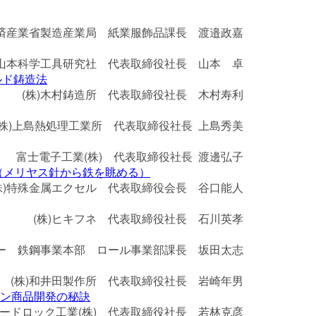
済産業省製造産業局 紙業服飾品課長 渡邉政嘉
)山本科学工具研究社 代表取締役社長 山本 卓
ルド鋳造法
(株)木村鋳造所 代表取締役社長 木村寿利
(株)上島熱処理工業所 代表取締役社長 上島秀美
富士電子工業(株) 代表取締役社長 渡邊弘子
（メリヤス針から鉄を眺める）
株)特殊金属エクセル 代表取締役会長 谷口能人
(株)ヒキフネ 代表取締役社長 石川英孝
コー 鉄鋼事業本部 ロール事業部課長 坂田太志
(株)和井田製作所 代表取締役社長 岩崎年男
ワン商品開発の秘訣
ードロック工業(株) 代表取締役社長 若林克彦