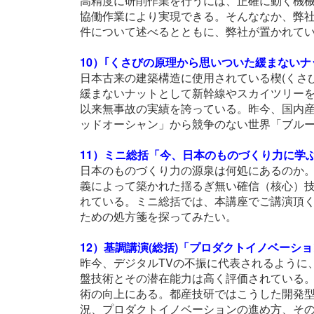
高精度に研削作業を行うには、正確に動く機
協働作業により実現できる。そんななか、弊社
件について述べるとともに、弊社が置かれて
10）｢くさびの原理から思いついた緩まないナ
日本古来の建築構造に使用されている楔(くさ
緩まないナットとして新幹線やスカイツリー
以来無事故の実績を誇っている。昨今、国内
ッドオーシャン」から競争のない世界「ブル
11）ミニ総括「今、日本のものづくり力に学
日本のものづくり力の源泉は何処にあるのか。
義によって築かれた揺るぎ無い確信（核心）
れている。ミニ総括では、本講座でご講演頂
ための処方箋を探ってみたい。
12）基調講演(総括)「プロダクトイノベーシ
昨今、デジタルTVの不振に代表されるように
盤技術とその潜在能力は高く評価されている
術の向上にある。都産技研ではこうした開発
況、プロダクトイノベーションの進め方、そ