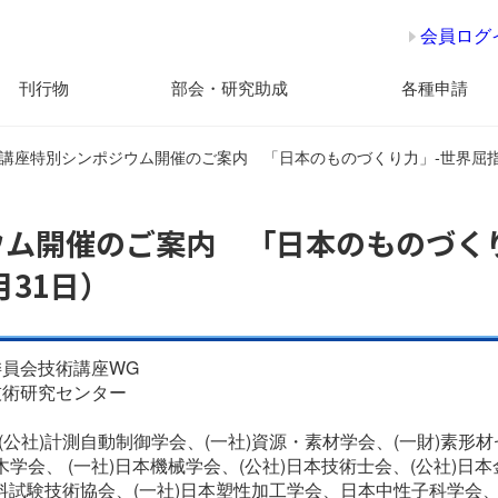
会員ログ
刊行物
部会・研究助成
各種申請
講座特別シンポジウム開催のご案内 「日本のものづくり力」-世界屈指の
ム開催のご案内 「日本のものづく
月31日）
員会技術講座WG
技術研究センター
、(公社)計測自動制御学会、(一社)資源・素材学会、(一財)素形
木学会、 (一社)日本機械学会、(公社)日本技術士会、(公社)日
料試験技術協会、(一社)日本塑性加工学会、日本中性子科学会、