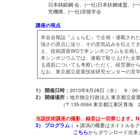
日本鋳鍛鋼 会、(一社)日本鉄鋼連盟、(一
究機構、(一社)溶接学会
講座の視点
本会会報誌『ふぇらむ』で企画・連載された
強さの原点に迫り、その意気込みを伝えて
え、技術講座WGで本シンポジウムを企画
本シンポジウムでは、連載で取り上げた企
る道筋についても考察いただく。経営層か
なお、東京都立産業技術研究センターの見
1） 開催日時：
2013年8月28日（水） 9：00
2） 開催場所：
地方独立行政法人 東京都立産業
（〒135-0064 東京都江東区青海 2-
当該技術講座の撮影、録音は一切禁じます。NO photograp
3） プログラム：
※ 講演の概要はタイトルを
こちら
からダウンロード出来