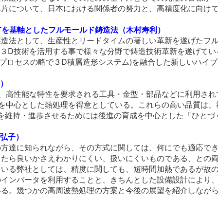
準片について、日本における関係者の努力と、高精度化に向け
ITを基軸としたフルモールド鋳造法（木村寿利）
造法として、生産性とリードタイムの著しい革新を遂げたフル
３D技術を活用する事で様々な分野で鋳造技術革新を遂げている
グ・プロセスの略で３D積層造形システム)を融合した新しいハイ
美）
ら、高性能な特性を要求される工具・金型・部品などに利用され
)を中心とした熱処理を得意としている。これらの高い品質は、
を維持・進歩させるためには後進の育成を中心とした「ひとづ
邊弘子）
の方達に知られながら、その方式に関しては、何にでも適応で
したら良いかさえわかりにくい、扱いにくいものである、との
ている弊社としては、精度に関しても、短時間加熱であるが故
のインバータを利用することと、きちんとした設備設計により
いる。幾つかの高周波熱処理の方案と今後の展望を紹介しなが