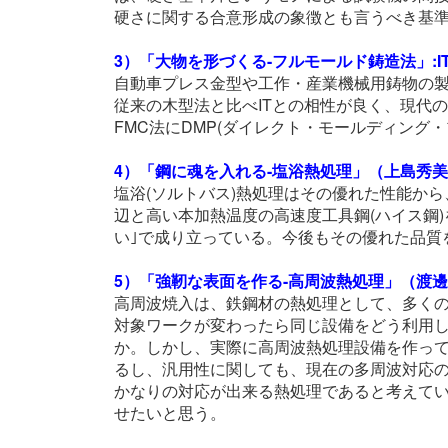
硬さに関する合意形成の象徴とも言うべき基
3）「大物を形づくる-フルモールド鋳造法」:
自動車プレス金型や工作・産業機械用鋳物の製
従来の木型法と比べITとの相性が良く、現代の
FMC法にDMP(ダイレクト・モールディン
4）「鋼に魂を入れる-塩浴熱処理」（上島秀
塩浴(ソルトバス)熱処理はその優れた性能か
辺と高い本加熱温度の高速度工具鋼(ハイス鋼
い｣で成り立っている。今後もその優れた品質
5）「強靭な表面を作る-高周波熱処理」（渡
高周波焼入は、鉄鋼材の熱処理として、多く
対象ワークが変わったら同じ設備をどう利用
か。しかし、実際に高周波熱処理設備を作っ
るし、汎用性に関しても、現在の多周波対応
かなりの対応が出来る熱処理であると考えて
せたいと思う。