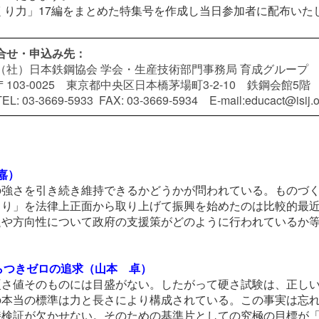
くり力」17編をまとめた特集号を作成し当日参加者に配布いた
合せ・申込み先：
（社）日本鉄鋼協会 学会・生産技術部門事務局 育成グループ
〒103-0025 東京都中央区日本橋茅場町3-2-10 鉄鋼会館5階
TEL: 03-3669-5933 FAX: 03-3669-5934 E-mail:educact@isij.or
嘉）
の強さを引き続き維持できるかどうかが問われている。ものづ
り」を法律上正面から取り上げて振興を始めたのは比較的最近
題や方向性について政府の支援策がどのように行われているか
。
ばらつきゼロの追求（山本 卓）
硬さ値そのものには目盛がない。したがって硬さ試験は、正し
の本当の標準は力と長さにより構成されている。この事実は忘
接検証が欠かせない。そのための基準片としての究極の目標が