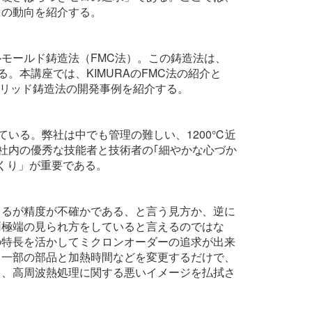
ての動向を紹介する。
モールド鋳造法（FMC法）。この鋳造法は、
。本講座では、KIMURAのFMC法の紹介と
ブリッド鋳造法の開発事例を紹介する。
ている。弊社は中でも管理の難しい、1200℃近
社内の優秀な技能者と技術者の｢細やかな心づか
くり」が重要である。
きるが精度が不確かである、と言う見方か、逆に
両極端の見られ方をしていると言えるのではな
の特長を活かしてミクロンオーダーの追求が出来
、一部の部品と加熱時間などを変更するだけで、
ら、高周波熱処理に関する悪いイメージを払拭さ