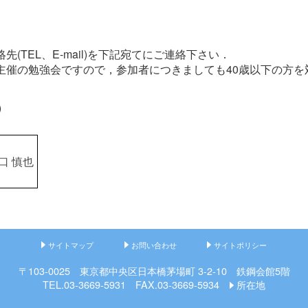
(TEL、E-mail)を下記宛てにご連絡下さい．
主催の勉強会ですので，参加者につきましても40歳以下の方を
)
口 慎也
サイトマップ
お問い合わせ
サイトポリシー
〒103-0025 東京都中央区日本橋茅場町 3-2-10 鉄鋼会館5階
TEL.03-3669-5931 FAX.03-3669-5934
所在地