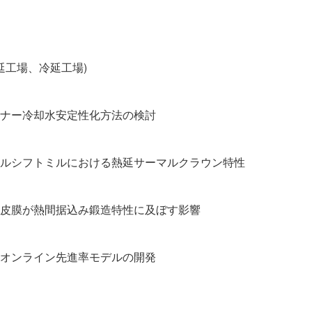
熱延工場、冷延工場)
ラミナー冷却水安定性化方法の検討
ロールシフトミルにおける熱延サーマルクラウン特性
酸化皮膜が熱間据込み鍛造特性に及ぼす影響
延用オンライン先進率モデルの開発