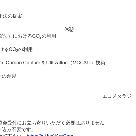
用法の提案
休憩
ダ法）におけるCO
の利用
2
けるCO
の利用
2
bon Capture & Utilization（MCC&U）
技術
ーの創製
エコメタラジー
協会受付にお立ち寄りいただく必要はありません。
申込み不要です。
参照下さい。
https://bit.ly/2YvgGpm