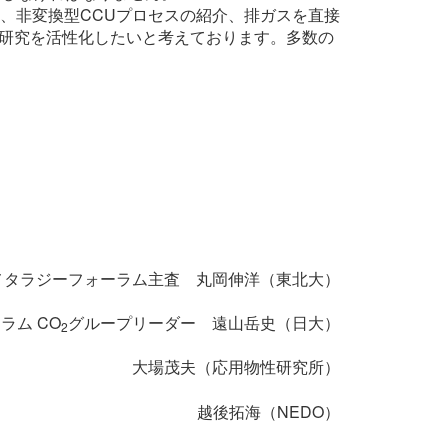
、非変換型CCUプロセスの紹介、排ガスを直接
の研究を活性化したいと考えております。多数の
メタラジーフォーラム主査 丸岡伸洋（東北大）
ラム CO
グループリーダー 遠山岳史（日大）
2
大場茂夫（応用物性研究所）
越後拓海（NEDO）