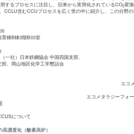
用するプロセスに注目し、旧来から実用化されているCO
変換
2
い、CCLU含むCCUプロセスを広く世の中に紹介し、この分野
00
育棟B棟3階B33室
）
会
（一社）日本鉄鋼協会 中国四国支部、
支部、岡山地区化学工学懇話会
エコ
エコメタラジーフォー
題
CUSについて
の高濃度化（酸素高炉）