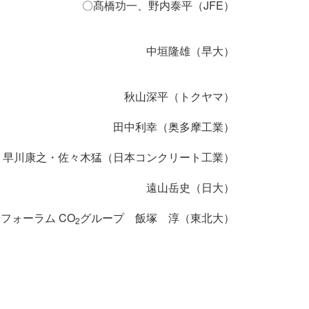
〇髙橋功一、野内泰平（JFE）
中垣隆雄（早大）
秋山深平（トクヤマ）
田中利幸（奥多摩工業）
早川康之・佐々木猛（日本コンクリート工業）
遠山岳史（日大）
フォーラム CO
グループ 飯塚 淳（東北大）
2