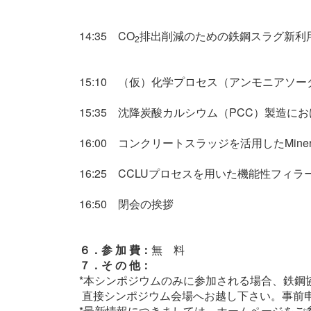
14:35 CO
排出削減のための鉄鋼スラグ新利
2
15:10 （仮）化学プロセス（アンモニアソー
15:35 沈降炭酸カルシウム（PCC）製造にお
16:00 コンクリートスラッジを活用したMineral Car
16:25 CCLUプロセスを用いた
機能性フィラ
16:50 閉会の挨拶
６．参 加 費：
無 料
７．そ の 他：
*本シンポジウムのみに参加される場合、鉄鋼
直接シンポジウム会場へお越し下さい。事前
*最新情報につきましては、ホームページをご