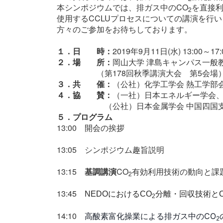
本シンポジウムでは、排ガス中のCO
を直接利
2
使用するCCLUプロセスについての講演を行
方々のご参加をお待ちしております。
１．日 時：
2019年9月11日(水) 13:00～17:
２．場 所：
岡山大学 津島キャンパス一般教
（第178回秋季講演大会 第5会場
３．共 催：
（公社）化学工学会 熱工学部
４．協 賛：
（一社）日本エネルギー学会、
（公社）日本金属学会 中国四国
５．プログラム
13:00 開会の挨拶
13:05 シンポジウム趣旨説明
13:15
基調講演
CO
有効利用技術の動向と課
2
13:45
NEDOにおけるCO
分離・回収技術とC
2
14:10
高酸素富化操業による排ガス中のCO
2