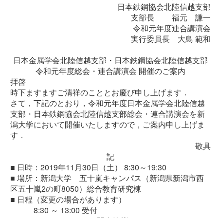
日本鉄鋼協会北陸信越支部
支部長 福元 謙一
令和元年度連合講演会
実行委員長 大鳥 範和
日本金属学会北陸信越支部・日本鉄鋼協会北陸信越支部
令和元年度総会・連合講演会 開催のご案内
拝啓
時下ますますご清祥のこととお慶び申し上げます．
さて，下記のとおり，令和元年度日本金属学会北陸信越
支部・日本鉄鋼協会北陸信越支部総会・連合講演会を新
潟大学において開催いたしますので，ご案内申し上げま
す．
敬具
記
■ 日時：2019年11月30日（土） 8:30～19:30
■
場所：新潟大学 五十嵐キャンパス（新潟県新潟市西
区五十嵐2の町8050）総合教育研究棟
■
日程（変更の場合があります）
8:30 ～ 13:00 受付