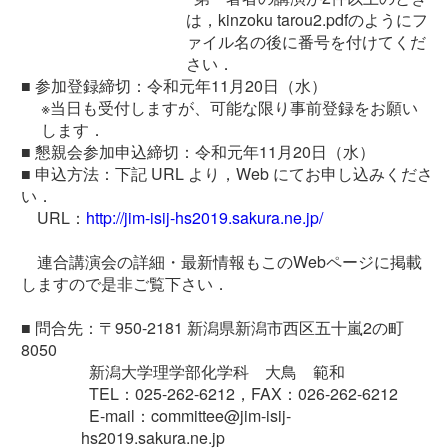
は，kinzoku tarou2.pdfのようにフ
ァイル名の後に番号を付けてくだ
さい．
■
参加登録締切：令和元年11月20日（水）
※当日も受付しますが、可能な限り事前登録をお願い
します．
■
懇親会参加申込締切：令和元年11月20日（水）
■
申込方法：下記 URL より，Web にてお申し込みくださ
い．
URL：
http://jim-isij-hs2019.sakura.ne.jp/
連合講演会の詳細・最新情報もこのWebページに掲載
しますので是非ご覧下さい．
■
問合先：〒950-2181 新潟県新潟市西区五十嵐2の町
8050
新潟大学理学部化学科 大鳥 範和
TEL：025-262-6212，FAX：026-262-6212
E-mail：committee@jim-isij-
hs2019.sakura.ne.jp