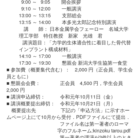
9:00 ～ 9:05
開会挨拶
9:10 ～ 12:00
一般講演
13:00 ～ 13:15
支部総会
13:15 ～ 14:00
本多光太郎記念特別講演
講 師： 日本金属学会フェーロー 名城大学
理工学部 特任教授 新家 光雄 君
講演題目：「力学的生体適合性に着目した骨代替
インプラント構成材料」
14:10 ～ 17:00
一般講演
17:30 ～ 19:30
懇親会 新潟大学生協第一食堂
■
参加費（概要集代含む）： 2,000 円（正会員、学生会
員ともに）
■
懇親会会費：
正会員 4,500 円，学生会員
2,000 円
■
講演申込締切： 令和元年10月11日（金）
■
講演概要提出締切： 令和元年10月21日（月）
概要提出先 下記の「申込方法」に示すホー
ムページ上にて10月から受付．PDFファイルにて提出．
ファイル名は第一著者のローマ
字のフルネーム:kinzoku tarou.pdf
第一著者の講演が2件以上のとき