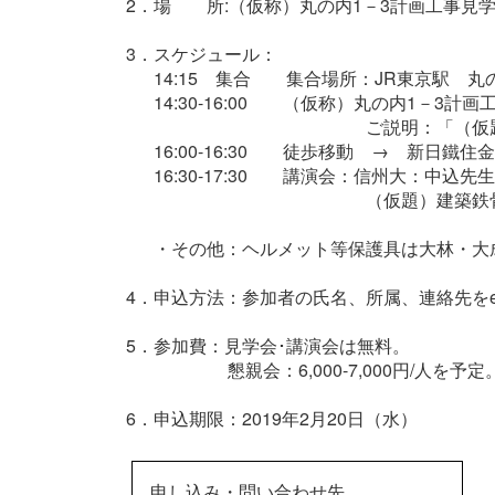
2．場 所:（仮称）丸の内1－3計画工事見
3．スケジュール：
14:15 集合 集合場所：JR東京駅 
14:30-16:00 （仮称）丸の内1－3計画
ご説明：「（仮
16:00-16:30 徒歩移動 → 新日鐵
16:30-17:30 講演会：信州大：中込先
（仮題）建築鉄
・その他：ヘルメット等保護具は大林・大
4．申込方法：参加者の氏名、所属、連絡先をe-
5．参加費：見学会･講演会は無料。
懇親会：6,000-7,000円/人を予定
6．申込期限：2019年2月20日（水）
申し込み・問い合わせ先