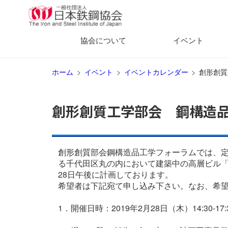
協会について
イベント
ホーム
イベント
イベントカレンダー
創形創質
創形創質工学部会 鋼構造品
創形創質部会鋼構造品工学フォーラムでは、
る千代田区丸の内において建築中の高層ビル「（
28日午後に計画しております。
希望者は下記宛て申し込み下さい。なお、希
1．開催日時：2019年2月28日（木）14:30-17