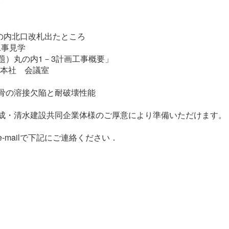
学
丸の内北口改札出たところ
工事見学
題）丸の内1－3計画工事概要」
住金本社 会議室
生
骨の溶接欠陥と耐破壊性能
成・清水建設共同企業体様のご厚意により準備いただけます。
mailで下記にご連絡ください．
。