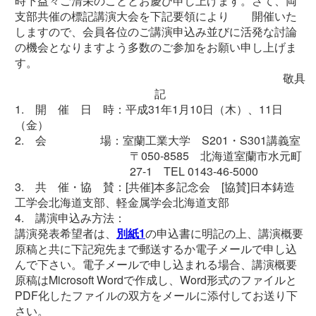
時下益々ご清栄のこととお慶び申し上げます。さて、両
支部共催の標記講演大会を下記要領により 開催いた
しますので、会員各位のご講演申込み並びに活発な討論
の機会となりますよう多数のご参加をお願い申し上げま
す。
敬具
記
1. 開 催 日 時：平成31年1月10日（木）、11日
（金）
2. 会 場：室蘭工業大学 S201・S301講義室
〒050-8585 北海道室蘭市水元町
27-1 TEL 0143-46-5000
3. 共 催・協 賛：[共催]本多記念会 [協賛]日本鋳造
工学会北海道支部、軽金属学会北海道支部
4. 講演申込み方法：
講演発表希望者は、
別紙1
の申込書に明記の上、講演概要
原稿と共に下記宛先まで郵送するか電子メールで申し込
んで下さい。電子メールで申し込まれる場合、講演概要
原稿はMicrosoft Wordで作成し、Word形式のファイルと
PDF化したファイルの双方をメールに添付してお送り下
さい。