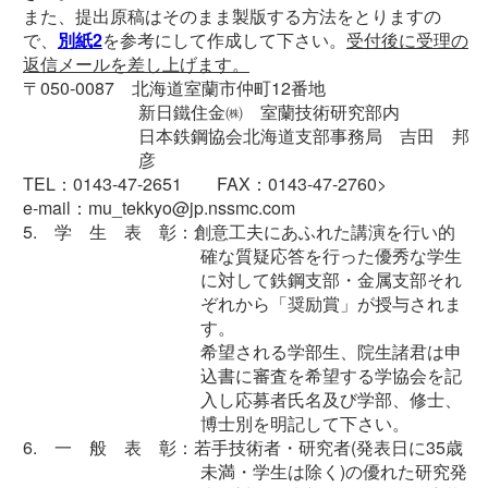
また、提出原稿はそのまま製版する方法をとりますの
で、
別紙2
を参考にして作成して下さい。
受付後に受理の
返信メールを差し上げます。
〒050-0087 北海道室蘭市仲町12番地
新日鐵住金㈱ 室蘭技術研究部内
日本鉄鋼協会北海道支部事務局 吉田 邦
彦
TEL：0143-47-2651 FAX：0143-47-2760>
e-mail：mu_tekkyo@jp.nssmc.com
5. 学 生 表 彰：創意工夫にあふれた講演を行い的
確な質疑応答を行った優秀な学生
に対して鉄鋼支部・金属支部それ
ぞれから「奨励賞」が授与されま
す。
希望される学部生、院生諸君は申
込書に審査を希望する学協会を記
入し応募者氏名及び学部、修士、
博士別を明記して下さい。
6. 一 般 表 彰：若手技術者・研究者(発表日に35歳
未満・学生は除く)の優れた研究発