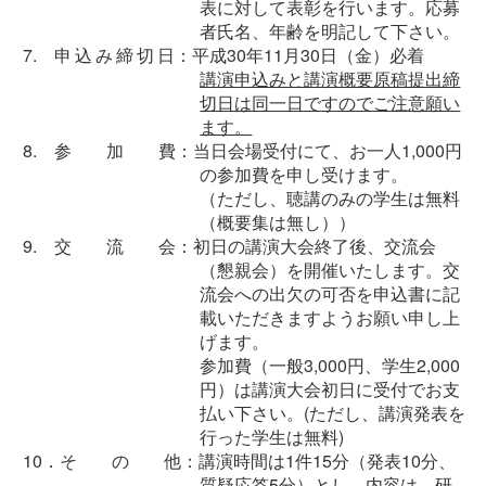
表に対して表彰を行います。応募
者氏名、年齢を明記して下さい。
7.
申込み締切
日：平成30年11月30日（金）必着
講演申込みと講演概要原稿提出締
切日は同一日ですのでご注意願い
ます。
8. 参 加 費：当日会場受付にて、お一人1,000円
の参加費を申し受けます。
（ただし、聴講のみの学生は無料
（概要集は無し））
9. 交 流 会：初日の講演大会終了後、交流会
（懇親会）を開催いたします。交
流会への出欠の可否を申込書に記
載いただきますようお願い申し上
げます。
参加費（一般3,000円、学生2,000
円）は講演大会初日に受付でお支
払い下さい。(ただし、講演発表を
行った学生は無料)
10．そ の 他：講演時間は1件15分（発表10分、
質疑応答5分）とし、内容は、研