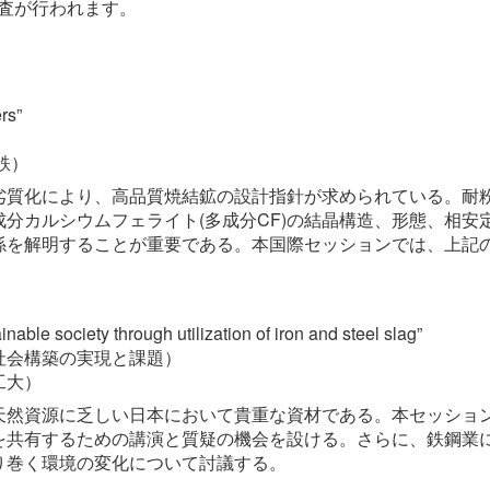
いて審査が行われます。
rs”
鉄）
劣質化により、高品質焼結鉱の設計指針が求められている。耐
分カルシウムフェライト(多成分CF)の結晶構造、形態、相安
係を解明することが重要である。本国際セッションでは、上記
nable society through utilization of iron and steel slag”
社会構築の実現と課題）
工大）
天然資源に乏しい日本において貴重な資材である。本セッショ
を共有するための講演と質疑の機会を設ける。さらに、鉄鋼業
り巻く環境の変化について討議する。