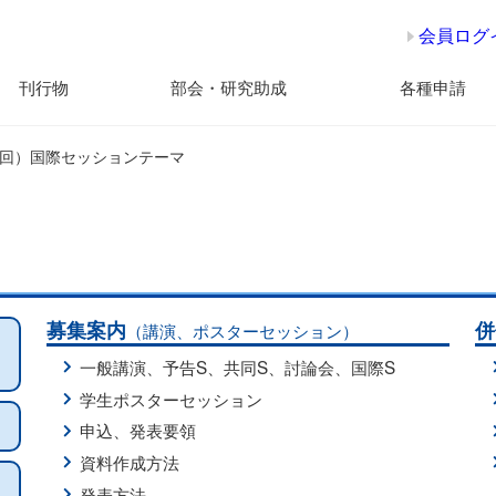
会員ログ
刊行物
部会・研究助成
各種申請
88回）国際セッションテーマ
募集案内
併
（講演、ポスターセッション）
一般講演
、
予告S
、
共同S
、
討論会
、
国際S
学生ポスターセッション
申込、発表要領
資料作成方法
発表方法