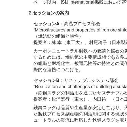
ページ以内、ISIJ International掲載にお
2.セッションの案内
セッションA：
高温プロセス部会
“Microstructures and properties of iron ore sinte
（焼結鉱の組織と特性）
提案者：林 幸（東工大）、村尾玲子（日本製
カーボンニュートラル製鉄への要請と鉱石の
するためには、焼結鉱の主要構成相である多成
の組織と耐粉化性、被還元性等の特性との関
際的な連携につなげる。
セッションB：
サステナブルシステム部会
“Realization and challenges of building a sustai
（鉄鋼スラグの利活用を通じたサステナブル
提案者：松浦宏行（東大）、内田祐一（日本
鉄鋼スラグは品質や生産量が安定しており、
た製鉄プロセス副産物の利活用に関する現状
ュートラルの潮流に呼応した鉄鋼スラグを取