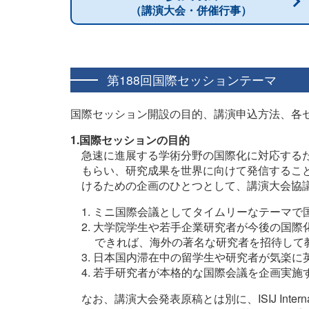
（講演大会・併催行事）
第188回国際セッションテーマ
国際セッション開設の目的、講演申込方法、各
1.国際セッションの目的
急速に進展する学術分野の国際化に対応するた
もらい、研究成果を世界に向けて発信するこ
けるための企画のひとつとして、講演大会協
ミニ国際会議としてタイムリーなテーマで
大学院学生や若手企業研究者が今後の国際
できれば、海外の著名な研究者を招待して
日本国内滞在中の留学生や研究者が気楽に
若手研究者が本格的な国際会議を企画実施
なお、講演大会発表原稿とは別に、ISIJ Intern