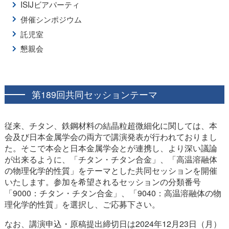
ISIJビアパーティ
併催シンポジウム
託児室
懇親会
第189回共同セッションテーマ
従来、チタン、鉄鋼材料の結晶粒超微細化に関しては、本
会及び日本金属学会の両方で講演発表が行われておりまし
た。そこで本会と日本金属学会とが連携し、より深い議論
が出来るように、「チタン・チタン合金」、「高温溶融体
の物理化学的性質」をテーマとした共同セッションを開催
いたします。参加を希望されるセッションの分類番号
「9000：チタン・チタン合金」、「9040：高温溶融体の物
理化学的性質」を選択し、ご応募下さい。
なお、講演申込・原稿提出締切日は2024年12月23日（月）