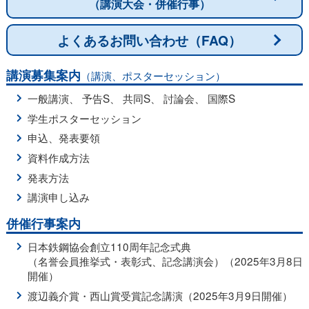
（講演大会・併催行事）
よくあるお問い合わせ（FAQ）
講演募集案内
（講演、ポスターセッション）
一般講演
、
予告S
、
共同S
、
討論会
、
国際S
学生ポスターセッション
申込、発表要領
資料作成方法
発表方法
講演申し込み
併催行事案内
日本鉄鋼協会創立110周年記念式典
（名誉会員推挙式・表彰式、記念講演会）（2025年3月8日
開催）
渡辺義介賞・西山賞受賞記念講演（2025年3月9日開催）