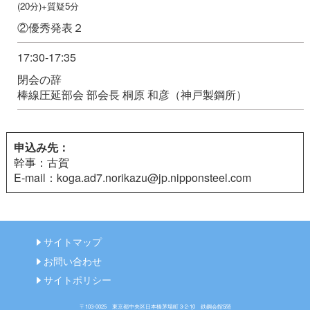
(20分)+質疑5分
②優秀発表２
17:30-17:35
閉会の辞
棒線圧延部会 部会長 桐原 和彦（神戸製鋼所）
申込み先：
幹事：古賀
E-mail：koga.ad7.norikazu@jp.nipponsteel.com
サイトマップ
お問い合わせ
サイトポリシー
〒103-0025 東京都中央区日本橋茅場町 3-2-10 鉄鋼会館5階