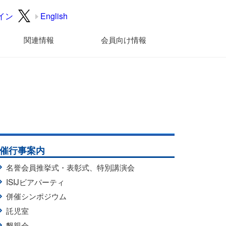
イン
English
関連情報
会員向け情報
催行事案内
名誉会員推挙式・表彰式、特別講演会
ISIJビアパーティ
併催シンポジウム
託児室
懇親会