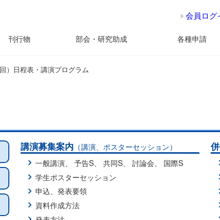
会員ログ
刊行物
部会・研究助成
各種申請
91回）日程表・講演プログラム
講演募集案内
併
（講演、ポスターセッション）
一般講演
、
予告S
、
共同S
、
討論会
、
国際S
学生ポスターセッション
申込、発表要領
資料作成方法
発表方法