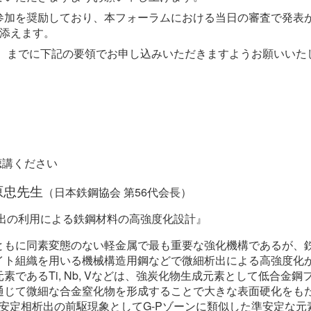
参加を奨励しており、本フォーラムにおける当日の審査で発表
し添えます。
月）までに下記の要領でお申し込みいただきますようお願いい
聴講ください
原忠先生
（日本鉄鋼協会 第56代会長）
出の利用による鉄鋼材料の高強度化設計』
ともに同素変態のない軽金属で最も重要な強化機構であるが、
イト組織を用いる機械構造用鋼などで微細析出による高強度化
であるTi, Nb, Vなどは、強炭化物生成元素として低合金
通じて微細な合金窒化物を形成することで大きな表面硬化をもた
安定相析出の前駆現象としてG-Pゾーンに類似した準安定な