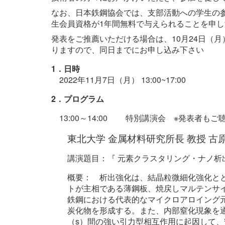
なお、日本鉄鋼協会では、支部活動への学生の
生会員資格が1年間無料で与えられることを申
発表をご推薦いただける場合は、10月24日（
りますので、同日までにお申し込み下さい
1．日時
2022年11月7日（月） 13:00~17:00
2．プログラム
13:00～14:00
特別講演会 ※発表者もご
東北大学 金属材料研究所長 教授 古
講演題目：『 元素クラスタリング・ナノ析
概要： 析出強化は、結晶粒微細化強化と
トが主相である薄鋼板、焼戻しマルテンサ
鉄鋼における代表的なマイクロアロイング元素
炭化物を形成する。また、内部窒化現象を
（s）間の強い引力型相互作用に起因して、