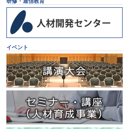
研修・通信教育
2026年2月2日
第191回春季講演大会の「前期申込」参加登録を開始し
ました。
2026年1月28日
第259･260回西山記念技術講座の講座案内を掲載いた
しました。
2026年1月28日
イベント
第77回白石記念講座の講座案内を掲載いたしました。
2025年12月17日
「鉄と鋼」2026年発行予定
2025年11月4日
第191回春季講演大会講演申込み（一般講演、予告セッ
ション、討論会、共同セッション、学生ポスターセッ
ション）を開始しました。
2025年10月31日
2025年掲載論文対象の論文賞候補論文の推薦の受付を
開始しました。
2025年9月16日
第190回秋季講演大会の「相互聴講」参加登録を開始し
ました。