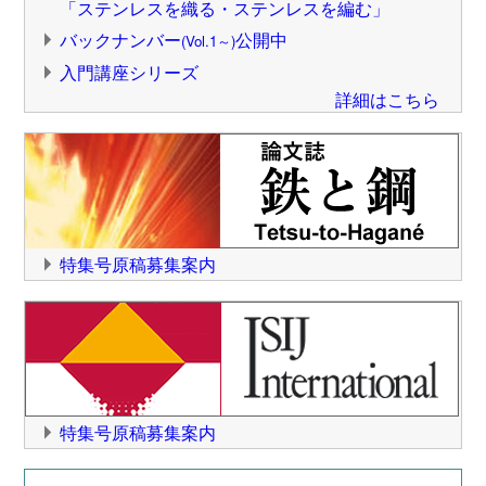
「ステンレスを織る・ステンレスを編む」
2026年7月6日
第6回（2027年度助成開始）鉄鋼カーボンニュートラ
バックナンバー
公開中
(Vol.1～)
ル研究助成募集案内を掲載しました。
入門講座シリーズ
2026年6月2日
詳細はこちら
鉄鋼工学セミナー「鉄鋼スラグ専科」の募集を開始し
ました。
2026年6月1日
第192回秋季講演大会講演申込み（一般講演、予告セッ
ション、討論会、共同セッション、学生ポスターセッ
ション）を開始しました。
2026年5月7日
第34回鉄鋼工学アドバンストセミナーの募集を開始い
特集号原稿募集案内
たしました。
2026年4月20日
鉄鋼工学セミナー「強化機構専科」の募集を開始しま
した。
2026年4月13日
鉄鋼工学セミナー「凝固専科」の募集を開始しまし
た。
特集号原稿募集案内
2026年4月1日
第77回白石記念講座の参加申込みを開始いたしまし