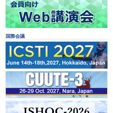
2025年9月10日
第190回秋季講演大会の「後期申込」参加登録を開始し
ました。
2025年9月2日
第190回秋季講演大会ポータルサイトをオープンしまし
た。
2025年9月1日
国際会議
第76回白石記念講座の参加申込みを開始しました。
2025年8月27日
2025年今後の「鉄と鋼」発行予定について
2025年8月8日
第190回秋季講演大会プログラム（一括ダウンロード
版）を掲載しました。（プログラムはPDF版のみで
す。ふぇらむ9号への同梱および大会受付での配布はご
ざいません。）
2025年8月1日
第257･258回西山記念技術講座の募集を開始いたしま
した。
2025年7月8日
第190回秋季講演大会の参加登録を開始しました。
2025年6月2日