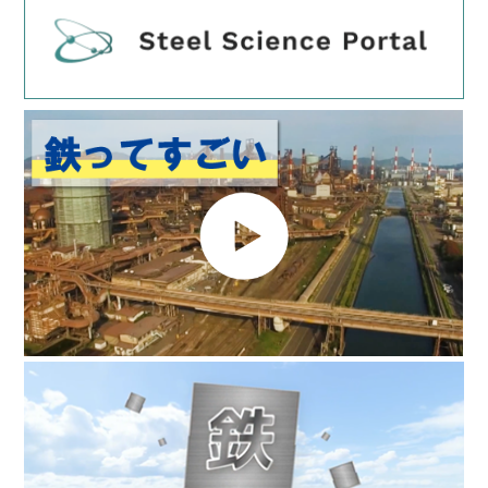
た。
2026年4月1日
学部学生向け鉄鋼を知ろう！「最先端鉄鋼体験セミナ
ー」の募集を開始いたしました。
2026年4月1日
2026年度修士学生向け「鉄鋼工学概論セミナー」の募
集を開始いたしました。
2026年4月1日
修士・博士学生向け「第20回学生鉄鋼セミナー製銑・
製鋼（資源・環境・エネルギー）コース、材料コー
ス」の募集を開始いたしました。
2026年3月23日
鉄鋼工学セミナー「製鋼熱力学専科」の募集を開始し
ました。
2026年3月23日
鉄鋼工学セミナー「材質制御専科」の募集を開始しま
した。
2026年3月19日
鉄鋼工学セミナー「精錬プロセス解析専科」の募集を
開始しました。
2026年3月10日