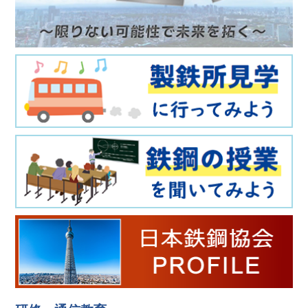
第191回春季講演大会の「相互聴講」参加登録を開始し
ました。
2026年3月3日
第191回春季講演大会の「後期申込」参加登録を開始し
ました。
2026年3月2日
第259･260回西山記念技術講座の募集を開始いたしま
した。
2026年3月2日
第52回鉄鋼工学セミナーの募集を開始いたしました。
2026年2月26日
第191回春季講演大会ポータルサイトをオープンしまし
た。
2026年2月10日
第191回春季講演大会プログラム（一括ダウンロード
版）を掲載しました。（プログラムはPDF版のみで
す。ふぇらむ3号への同梱および大会受付での配布はご
ざいません。）
2026年2月3日
第52回鉄鋼工学セミナーの募集案内を掲載いたしまし
た。