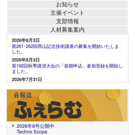
お知らせ
主催イベント
支部情報
人材募集案内
2026年8月3日
第261･262回西山記念技術講座の募集を開始いたしま
した。
2026年8月3日
第192回秋季講演大会の「前期申込」参加登録を開始し
ました。
2026年7月31日
令和8年熊本地震被災者の皆様へ 日本鉄鋼協会個人会
員年会費 免除申請について
2026年7月30日
第192回秋季講演大会のプログラム(速報版)、日程表を
公開しました。
2026年7月6日
第36回鉄鋼研究振興助成（含む石原・浅田研究助成）
2026年8号公開中
募集案内を掲載しました。
Techno Scope